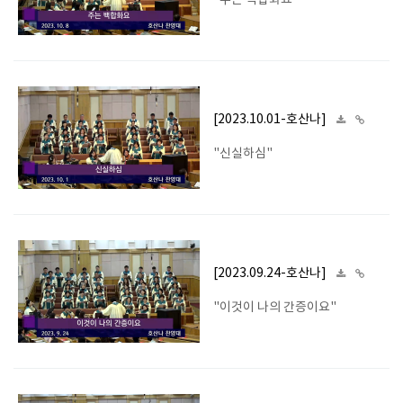
"주는 백합화요"
[2023.10.01-호산나]
"신실하심"
[2023.09.24-호산나]
"이것이 나의 간증이요"