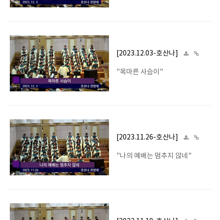
[2023.12.03-호산나]
"목마른 사슴이"
[2023.11.26-호산나]
"나의 예배는 멈추지 않네"