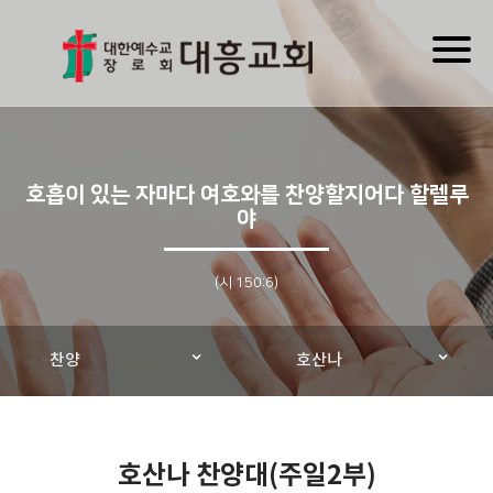
Toggl
naviga
호흡이 있는 자마다 여호와를 찬양할지어다 할렐루
야
(시 150:6)
찬양
호산나
호산나 찬양대(주일2부)