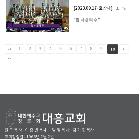
[2023.09.17-호산나]
"참 사랑의 주"
1
2
3
4
5
6
7
8
9
10
원 로 목 사 : 이 흥 빈 목사 ㅣ 담 임 목 사 : 김 기 현 목사
교회창립일 : 1965년 2월 2일