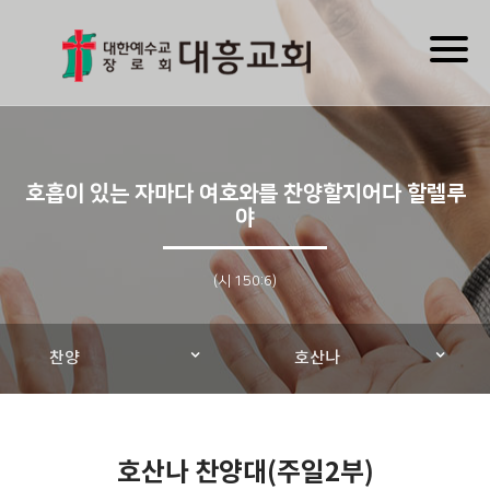
Toggl
naviga
호흡이 있는 자마다 여호와를 찬양할지어다 할렐루
야
(시 150:6)
찬양
호산나
호산나 찬양대(주일2부)