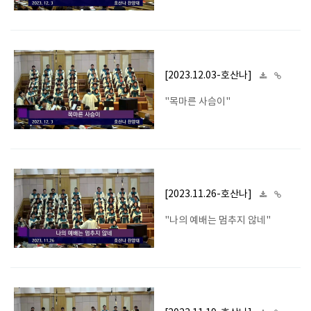
[2023.12.03-호산나]
"목마른 사슴이"
[2023.11.26-호산나]
"나의 예배는 멈추지 않네"