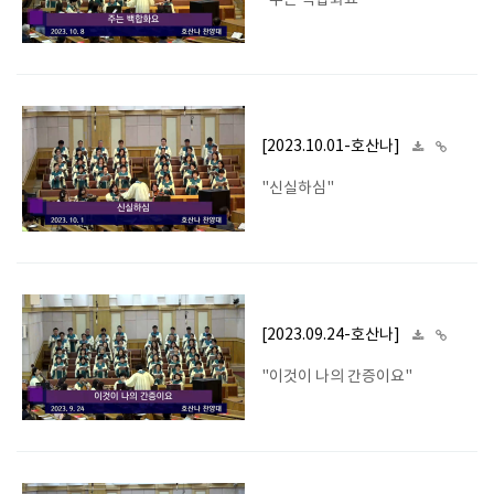
"주는 백합화요"
[2023.10.01-호산나]
"신실하심"
[2023.09.24-호산나]
"이것이 나의 간증이요"