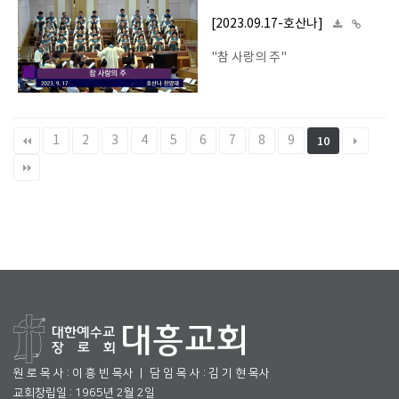
[2023.09.17-호산나]
"참 사랑의 주"
1
2
3
4
5
6
7
8
9
10
원 로 목 사 : 이 흥 빈 목사 ㅣ 담 임 목 사 : 김 기 현 목사
교회창립일 : 1965년 2월 2일