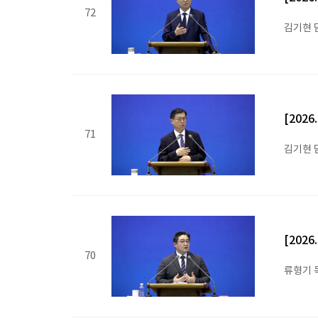
72
김기현 
[202
71
김기현 
[202
70
류형기 