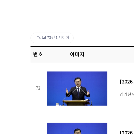
Total 73건
1 페이지
번호
이미지
[202
73
김기현 
[202