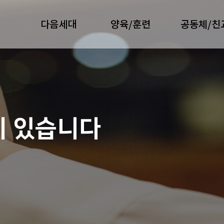
다음세대
양육/훈련
공동체/친
이 있습니다