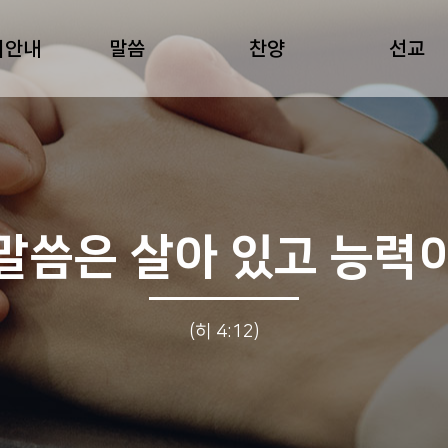
회안내
말씀
찬양
선교
말씀은 살아 있고 능력
(히 4:12)