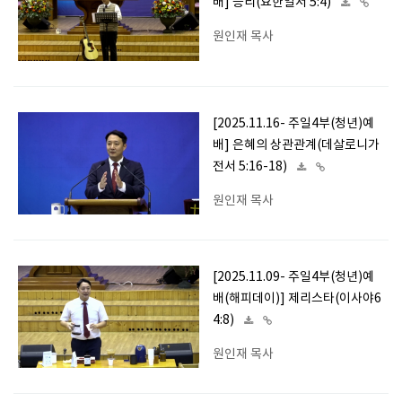
배] 승리(요한일서 5:4)
원인재 목사
[2025.11.16- 주일4부(청년)예
배] 은혜의 상관관계(데살로니가
전서 5:16-18)
원인재 목사
[2025.11.09- 주일4부(청년)예
배(해피데이)] 제리스타(이사야6
4:8)
원인재 목사