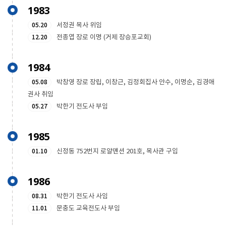
1983
05.20
서정권 목사 위임
12.20
전종엽 장로 이명 (거제 장승포교회)
1984
05.08
박창영 장로 장립, 이창근, 김정회집사 안수, 이명순, 김경애
권사 취임
05.27
박한기 전도사 부임
1985
01.10
신정동 752번지 로얄맨션 201호, 목사관 구입
1986
08.31
박한기 전도사 사임
11.01
문충도 교육전도사 부임