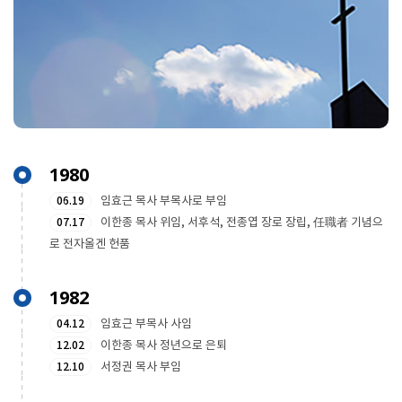
1980
06.19
임효근 목사 부목사로 부임
07.17
이한종 목사 위임, 서후석, 전종엽 장로 장립, 任職者 기념으
로 전자올겐 헌품
1982
04.12
임효근 부목사 사임
12.02
이한종 목사 정년으로 은퇴
12.10
서정권 목사 부임