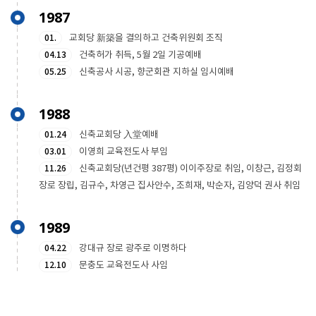
1987
01.
교회당 新築을 결의하고 건축위원회 조직
04.13
건축허가 취득, 5월 2일 기공예배
05.25
신축공사 시공, 향군회관 지하실 임시예배
1988
01.24
신축교회당 入堂예배
03.01
이영희 교육전도사 부임
11.26
신축교회당(년건평 387평) 이이주장로 취임, 이창근, 김정회
장로 장립, 김규수, 차영근 집사안수, 조희재, 박순자, 김양덕 권사 취임
1989
04.22
강대규 장로 광주로 이명하다
12.10
문충도 교육전도사 사임