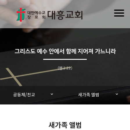
Toggl
naviga
그리스도 예수 안에서 함께 지어져 가느니라
(엡 2:22)
공동체/친교
새가족 앨범
새가족 앨범