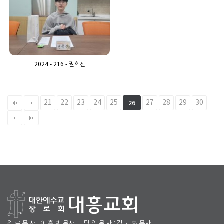
2024 - 216 - 권혁진
21
22
23
24
25
27
28
29
30
26
원 로 목 사 : 이 흥 빈 목사 ㅣ 담 임 목 사 : 김 기 현 목사