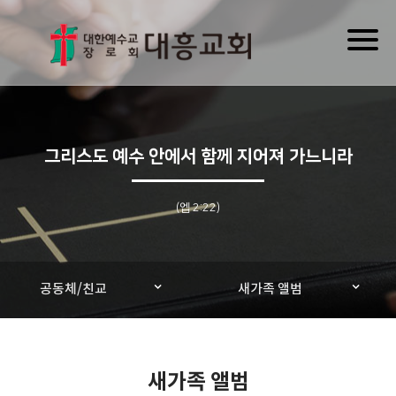
Toggl
naviga
그리스도 예수 안에서 함께 지어져 가느니라
(엡 2:22)
공동체/친교
새가족 앨범
새가족 앨범