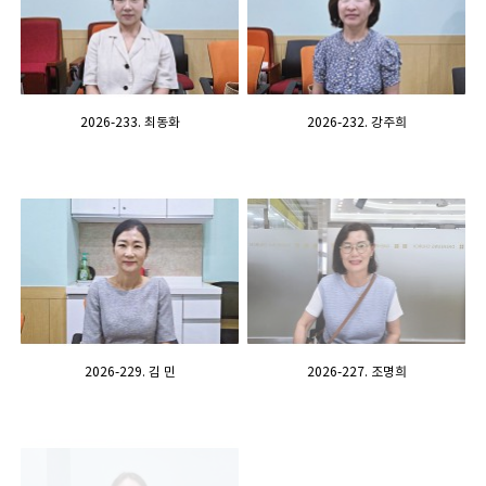
2026-233. 최동화
2026-232. 강주희
2026-229. 김 민
2026-227. 조명희