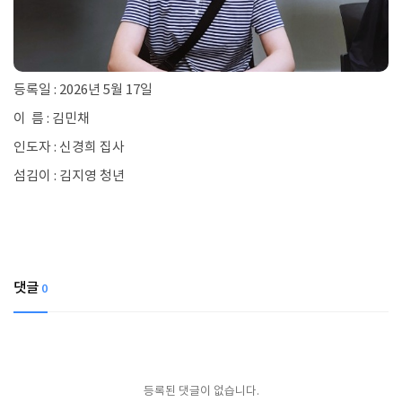
등록일 : 2026년 5월 17일
이 름 : 김민채
인도자 : 신경희 집사
섬김이 : 김지영 청년
댓글
0
등록된 댓글이 없습니다.