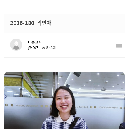
2026-180. 곽민채
대흥교회
0건
548회