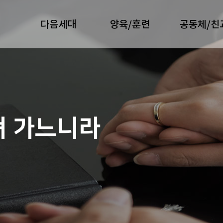
다음세대
양육/훈련
공동체/친
져 가느니라