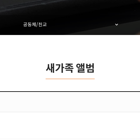
공동체/친교
새가족 앨범