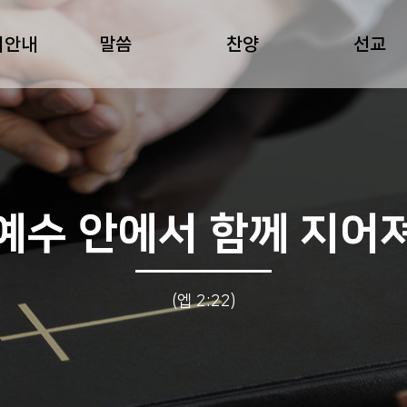
회안내
말씀
찬양
선교
예수 안에서 함께 지어
(엡 2:22)