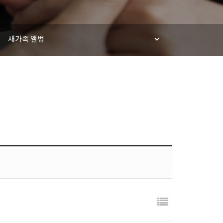
새가족 앨범