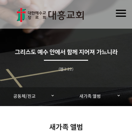
Toggl
naviga
그리스도 예수 안에서 함께 지어져 가느니라
(엡 2:22)
공동체/친교
새가족 앨범
새가족 앨범