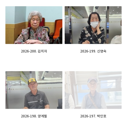
2026-200. 김치자
2026-199. 신영숙
2026-198. 양계필
2026-197. 박인호