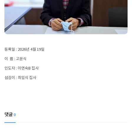
등록일 : 2026년 4월 19일
이 름 : 고윤식
인도자 : 이연숙B 집사
섬김이 : 최임식 집사
댓글
0