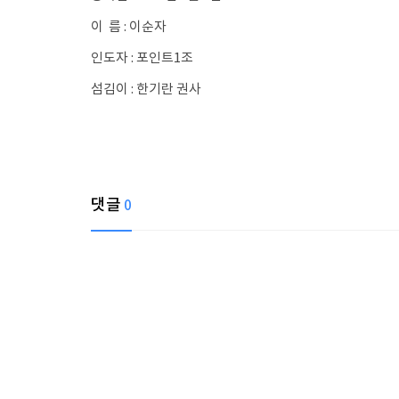
이 름 : 이순자
인도자 : 포인트1조
섬김이 : 한기란 권사
댓글
0