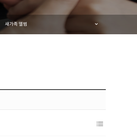
새가족 앨범