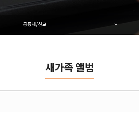
공동체/친교
새가족 앨범