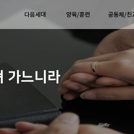
다음세대
양육/훈련
공동체/친
져 가느니라