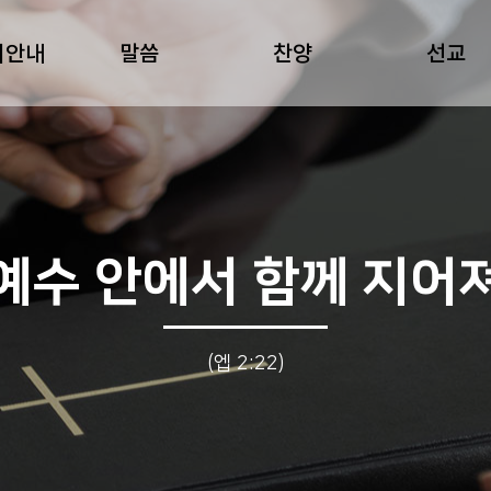
회안내
말씀
찬양
선교
예수 안에서 함께 지어
(엡 2:22)