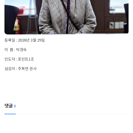
등록일 : 2026년 3월 29일
이 름 : 박경숙
인도자 : 포인트1조
섬김이 : 주복연 권사
댓글
0