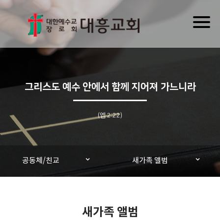
Toggl
naviga
그리스도 예수 안에서 함께 지어져 가느니라
(엡 2:22)
공동체/친교
새가족 앨범
새가족 앨범