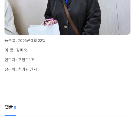
등록일 : 2026년 3월 22일
이 름 : 강미숙
인도자 : 포인트1조
섬김이 : 한기란 권사
댓글
0