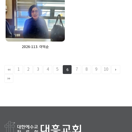
2026-113. 이덕순
1
2
3
4
5
7
8
9
10
6