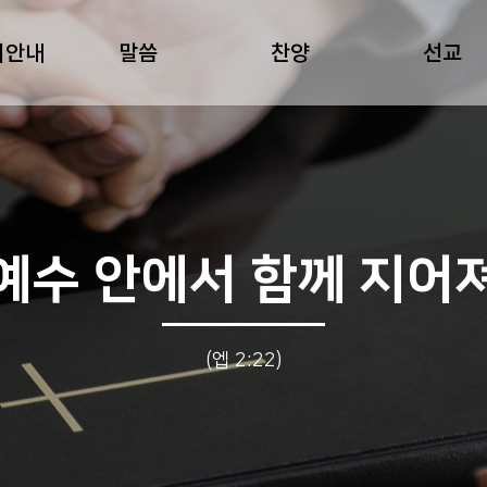
회안내
말씀
찬양
선교
예수 안에서 함께 지어
(엡 2:22)