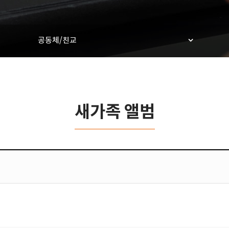
공동체/친교
새가족 앨범