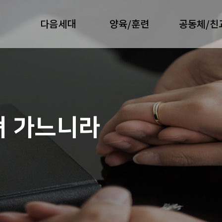
다음세대
양육/훈련
공동체/친
져 가느니라