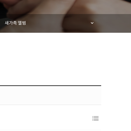
새가족 앨범