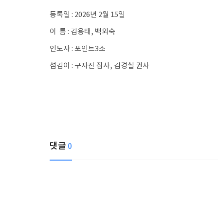
등록일 : 2026년 2월 15일
이 름 : 김용태, 백외숙
인도자 : 포인트3조
섬김이 : 구자진 집사, 김경실 권사
댓글
0