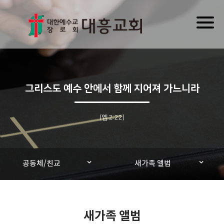
Toggl
naviga
그리스도 예수 안에서 함께 지어져 가느니라
(엡 2:22)
공동체/친교
새가족 앨범
새가족 앨범