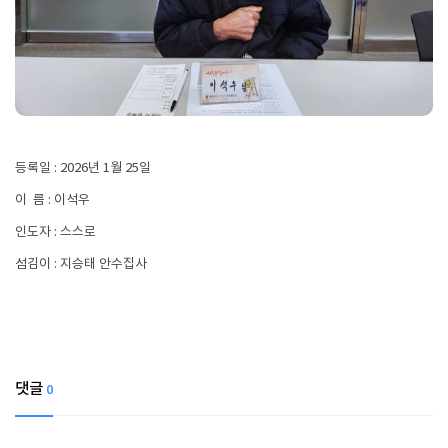
등록일 : 2026년 1월 25일
이 름 : 이석우
인도자 : 스스로
섬김이 : 지승태 안수집사
댓글
0