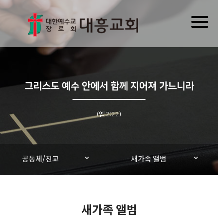
Toggl
naviga
그리스도 예수 안에서 함께 지어져 가느니라
(엡 2:22)
공동체/친교
새가족 앨범
새가족 앨범