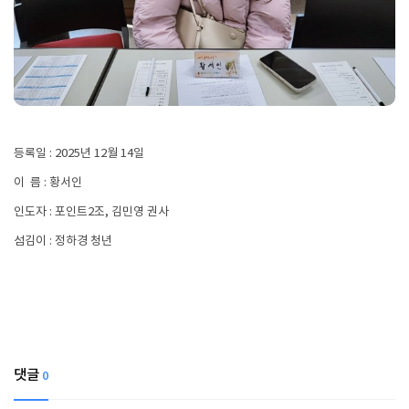
등록일 : 2025년 12월 14일
이 름 : 황서인
인도자 : 포인트2조, 김민영 권사
섬김이 : 정하경 청년
댓글
0