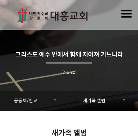
Toggl
naviga
그리스도 예수 안에서 함께 지어져 가느니라
(엡 2:22)
공동체/친교
새가족 앨범
새가족 앨범