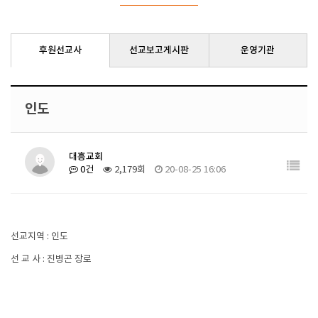
후원선교사
선교보고게시판
운영기관
인도
대흥교회
0건
2,179회
20-08-25 16:06
선교지역 : 인도
선 교 사 : 진병곤 장로