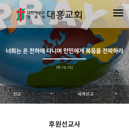
Toggl
naviga
너희는 온 천하에 다니며 만민에게 복음을 전파하라
(막 16:15)
선교
세계선교
후원선교사