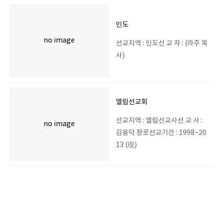
인도
no image
선교지역 : 인도선 교 자 : (라주 목
사)
엘림선교회
선교지역 : 엘림선교사선 교 사 :
no image
김용덕 장로선교기간 : 1998~20
13 (現)