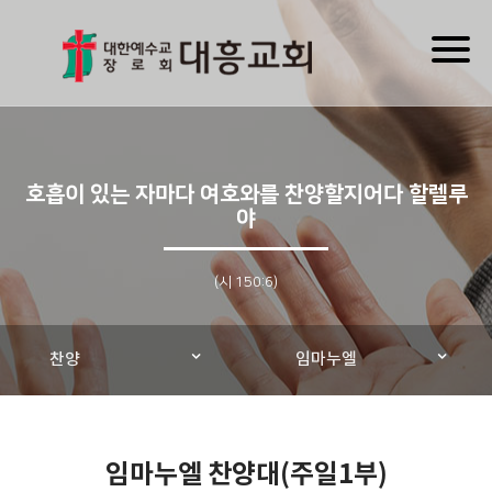
Toggl
naviga
호흡이 있는 자마다 여호와를 찬양할지어다 할렐루
야
(시 150:6)
찬양
임마누엘
임마누엘 찬양대(주일1부)