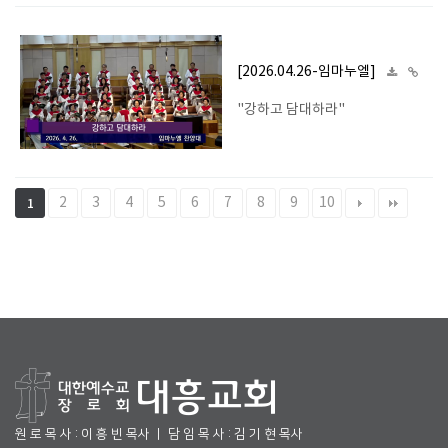
[2026.04.26-임마누엘]
"강하고 담대하라"
2
3
4
5
6
7
8
9
10
1
원 로 목 사 : 이 흥 빈 목사 ㅣ 담 임 목 사 : 김 기 현 목사