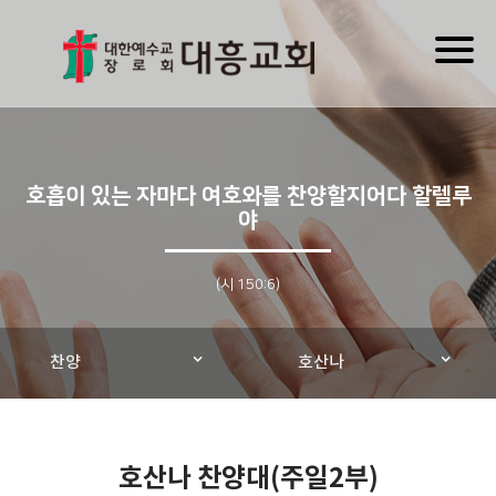
Toggl
naviga
호흡이 있는 자마다 여호와를 찬양할지어다 할렐루
야
(시 150:6)
찬양
호산나
호산나 찬양대(주일2부)