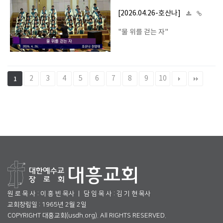
[2026.04.26-호산나]
"물 위를 걷는 자"
2
3
4
5
6
7
8
9
10
1
원 로 목 사 : 이 흥 빈 목사 ㅣ 담 임 목 사 : 김 기 현 목사
교회창립일 : 1965년 2월 2일
COPYRIGHT 대흥교회(usdh.org). All RIGHTS RESERVED.