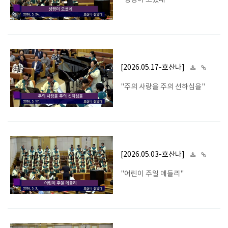
"성령이 오셨네"
[2026.05.17-호산나]
"주의 사랑을 주의 선하심을"
[2026.05.03-호산나]
"어린이 주일 메들리"