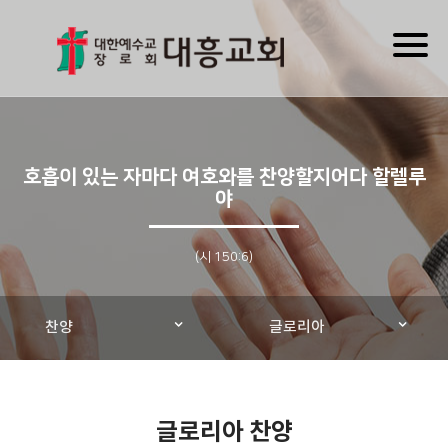
Toggl
naviga
호흡이 있는 자마다 여호와를 찬양할지어다 할렐루
야
(시 150:6)
찬양
글로리아
글로리아 찬양