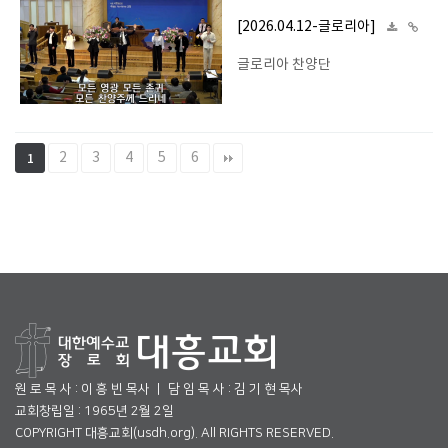
[2026.04.12-글로리아]
글로리아 찬양단
2
3
4
5
6
1
원 로 목 사 : 이 흥 빈 목사 ㅣ 담 임 목 사 : 김 기 현 목사
교회창립일 : 1965년 2월 2일
COPYRIGHT 대흥교회(usdh.org). All RIGHTS RESERVED.