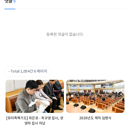
댓글
0
등록된 댓글이 없습니다.
Total 1,054건
6 페이지
[유아축복기도] 최은호 - 최규영 집사, 양
2026년도 제직 임명식
영하 집사 차남