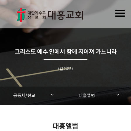
Toggl
naviga
그리스도 예수 안에서 함께 지어져 가느니라
(엡 2:22)
공동체/친교
대흥앨범
대흥앨범