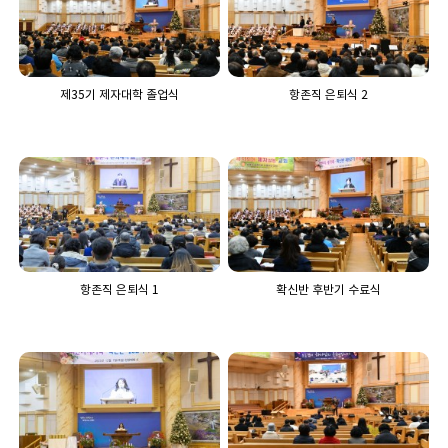
제35기 제자대학 졸업식
항존직 은퇴식 2
항존직 은퇴식 1
확신반 후반기 수료식