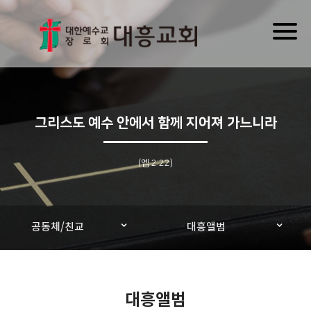
Toggl
naviga
그리스도 예수 안에서 함께 지어져 가느니라
(엡 2:22)
공동체/친교
대흥앨범
대흥앨범