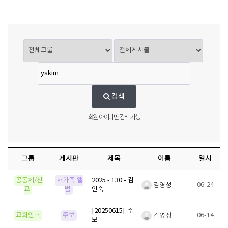
검색
회원 아이디만 검색 가능
그룹
게시판
제목
이름
일시
공동체/친
새가족 앨
2025 - 130 - 김
06-24
김영성
교
범
인숙
[20250615]-주
교회안내
주보
06-14
김영성
보