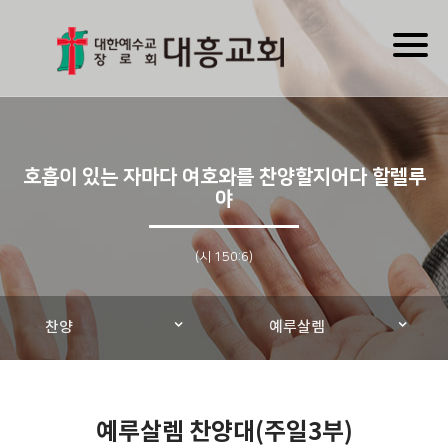
Toggl
naviga
호흡이 있는 자마다 여호와를 찬양할지어다 할렐루
야
(시 150:6)
찬양
예루살렘
예루살렘 찬양대(주일3부)