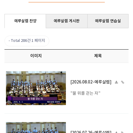
예루살렘 찬양
예루살렘 게시판
예루살렘 연습실
Total 286건
1 페이지
이미지
제목
[2026.08.02-예루살렘]
"물 위를 걷는 자"