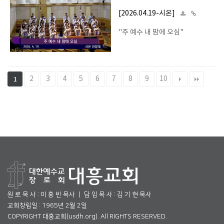
[2026.04.19-시온]
"주 예수 내 맘에 오심"
2
3
4
5
6
7
8
9
10
1
원 로 목 사 : 이 흥 빈 목사 ㅣ 담 임 목 사 : 김 기 현 목사
교회창립일 : 1965년 2월 2일
COPYRIGHT 대흥교회(usdh.org). All RIGHTS RESERVED.