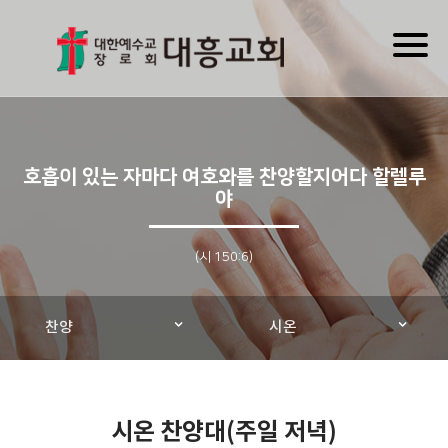
Toggl
naviga
호흡이 있는 자마다 여호와를 찬양할지어다 할렐루
야
(시 150:6)
찬양
시온
시온 찬양대(주일 저녁)