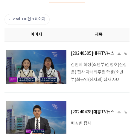
Total 330건
9 페이지
이미지
제목
[20240505]대흥TV뉴스
김민지 학생(소년부)김영호(신정
은) 집사 자녀최주은 학생(소년
부)최동영(장지의) 집사 자녀
[20240428]대흥TV뉴스
배성빈 집사