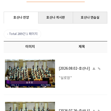
호산나 찬양
호산나 게시판
호산나 연습실
Total 289건
1 페이지
이미지
제목
[2026.08.02-호산나]
"실로암"