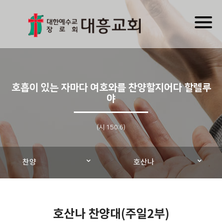
Toggl
naviga
호흡이 있는 자마다 여호와를 찬양할지어다 할렐루
야
(시 150:6)
찬양
호산나
호산나 찬양대(주일2부)