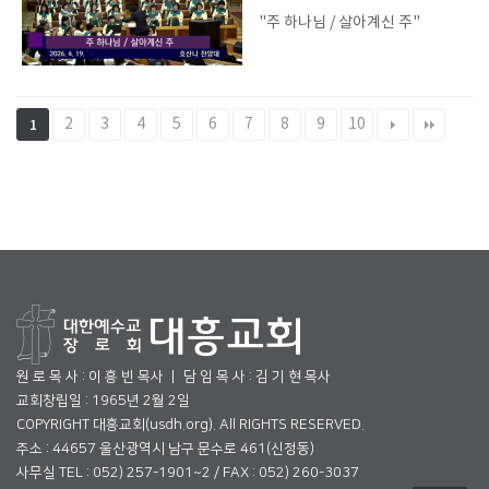
"주 하나님 / 살아계신 주"
2
3
4
5
6
7
8
9
10
1
원 로 목 사 : 이 흥 빈 목사 ㅣ 담 임 목 사 : 김 기 현 목사
교회창립일 : 1965년 2월 2일
COPYRIGHT 대흥교회(usdh.org). All RIGHTS RESERVED.
주소 : 44657 울산광역시 남구 문수로 461(신정동)
사무실 TEL : 052) 257-1901~2 / FAX : 052) 260-3037