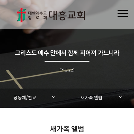
Toggl
naviga
그리스도 예수 안에서 함께 지어져 가느니라
(엡 2:22)
공동체/친교
새가족 앨범
새가족 앨범