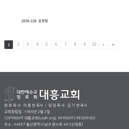
2026-226. 김현정
2
3
4
5
6
7
8
9
10
1
원 로 목 사 : 이 흥 빈 목사 ㅣ 담 임 목 사 : 김 기 현 목사
교회창립일 : 1965년 2월 2일
COPYRIGHT 대흥교회(usdh.org). All RIGHTS RESERVED.
주소 : 44657 울산광역시 남구 문수로 461(신정동)