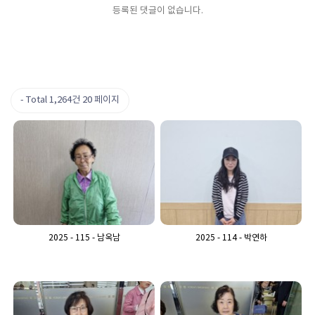
등록된 댓글이 없습니다.
Total 1,264건
20 페이지
2025 - 115 - 남옥남
2025 - 114 - 박연하