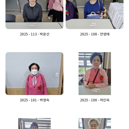
2025 - 113 - 박문선
2025 - 108 - 안영애
2025 - 101 - 박영숙
2025 - 100 - 허인숙