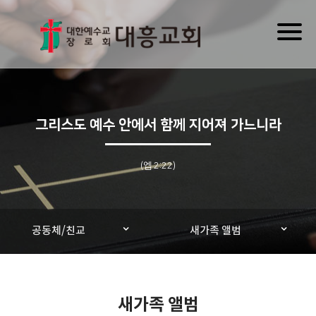
Toggl
naviga
그리스도 예수 안에서 함께 지어져 가느니라
(엡 2:22)
공동체/친교
새가족 앨범
새가족 앨범