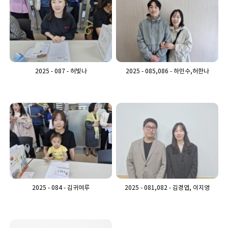
2025 - 087 - 허빛나
2025 - 085,086 - 하민수,허한나
2025 - 084 - 김귀여루
2025 - 081,082 - 김경엽, 이지영