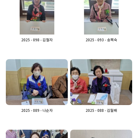
2025 - 098 - 김철자
2025 - 093 - 송복숙
2025 - 089 - 나순자
2025 - 088 - 김월배