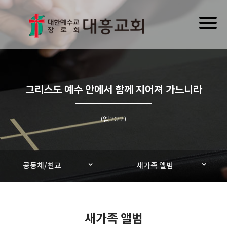
Toggl
naviga
그리스도 예수 안에서 함께 지어져 가느니라
(엡 2:22)
공동체/친교
새가족 앨범
새가족 앨범