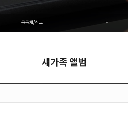
공동체/친교
새가족 앨범