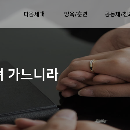
다음세대
양육/훈련
공동체/친
져 가느니라