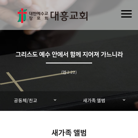
Toggl
naviga
그리스도 예수 안에서 함께 지어져 가느니라
(엡 2:22)
공동체/친교
새가족 앨범
새가족 앨범