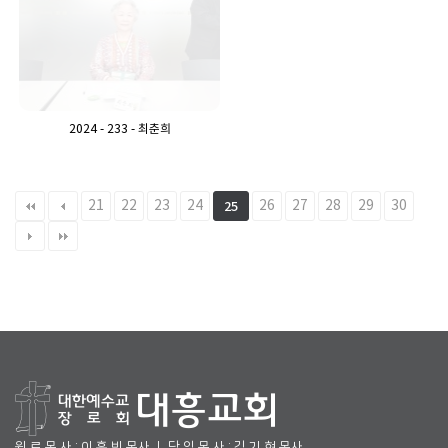
2024 - 233 - 최춘희
21
22
23
24
26
27
28
29
30
25
원 로 목 사 : 이 흥 빈 목사 ㅣ 담 임 목 사 : 김 기 현 목사