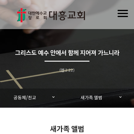
Toggl
naviga
그리스도 예수 안에서 함께 지어져 가느니라
(엡 2:22)
공동체/친교
새가족 앨범
새가족 앨범