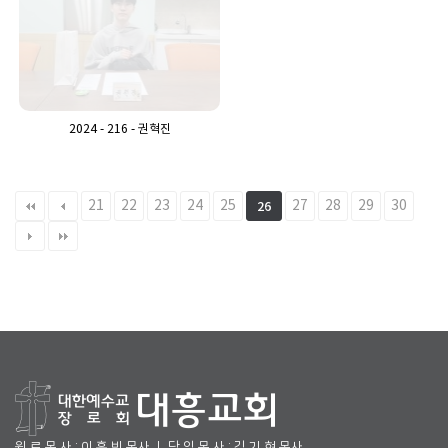
2024 - 216 - 권혁진
21
22
23
24
25
27
28
29
30
26
원 로 목 사 : 이 흥 빈 목사 ㅣ 담 임 목 사 : 김 기 현 목사