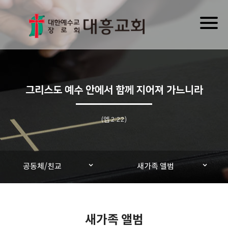
Toggl
naviga
그리스도 예수 안에서 함께 지어져 가느니라
(엡 2:22)
공동체/친교
새가족 앨범
새가족 앨범