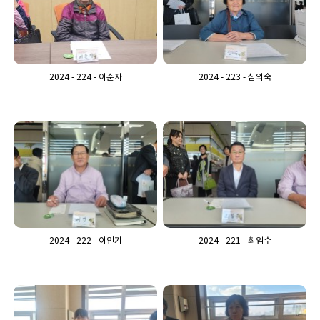
2024 - 224 - 이순자
2024 - 223 - 심의숙
2024 - 222 - 이인기
2024 - 221 - 최임수