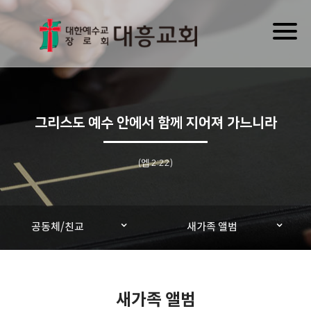
Toggl
naviga
그리스도 예수 안에서 함께 지어져 가느니라
(엡 2:22)
공동체/친교
새가족 앨범
새가족 앨범