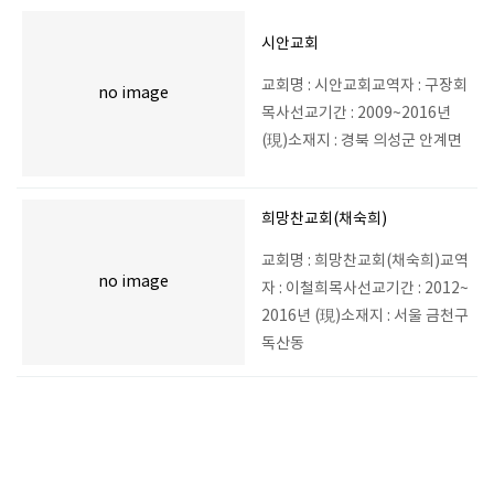
시안교회
교회명 : 시안교회교역자 : 구장회
no image
목사선교기간 : 2009~2016년
(現)소재지 : 경북 의성군 안계면
희망찬교회(채숙희)
교회명 : 희망찬교회(채숙희)교역
no image
자 : 이철희목사선교기간 : 2012~
2016년 (現)소재지 : 서울 금천구
독산동