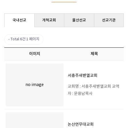
국내선교
개척교회
울산선교
선교기관
Total 6건
1 페이지
이미지
제목
서충주새벧엘교회
no image
교회명 : 서충주새벧엘교회 교역
자 : 문용남목사
논산연무대교회