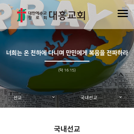
Toggl
naviga
너희는 온 천하에 다니며 만민에게 복음을 전파하라
(막 16:15)
선교
국내선교
국내선교