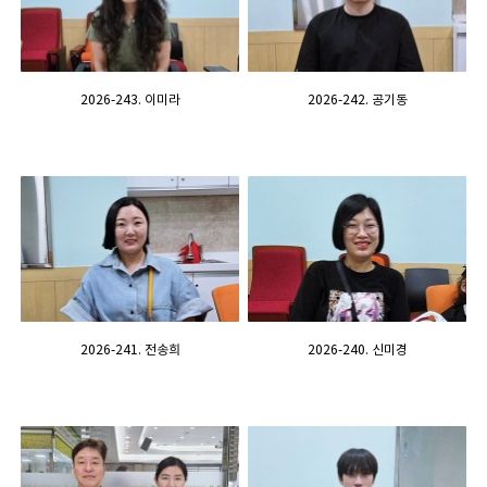
2026-243. 이미라
2026-242. 공기동
2026-241. 전송희
2026-240. 신미경