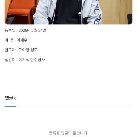
등록일 : 2026년 5월 24일
이 름 : 이재우
인도자 : 고아영 성도
섬김이 : 이기석 안수집사
댓글
0
등록된 댓글이 없습니다.