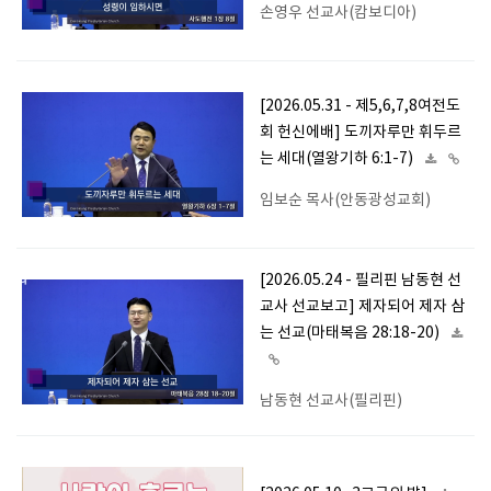
손영우 선교사(캄보디아)
[2026.05.31 - 제5,6,7,8여전도
회 헌신에배] 도끼자루만 휘두르
는 세대(열왕기하 6:1-7)
임보순 목사(안동광성교회)
[2026.05.24 - 필리핀 남동현 선
교사 선교보고] 제자되어 제자 삼
는 선교(마태복음 28:18-20)
남동현 선교사(필리핀)