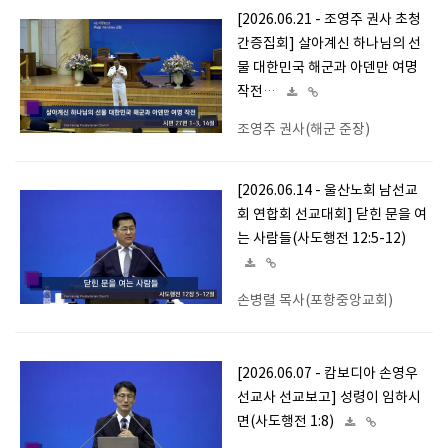
[2026.06.21 - 조영주 권사 초청
간증집회] 살아계신 하나님의 선
물 대한민국 해군과 아덴만 여명
작전…
조영주 권사(해군 준장)
[2026.06.14 - 울산노회 남선교
회 연합회 선교대회] 닫힌 문을 여
는 사람들(사도행전 12:5-12)
손병렬 목사(포항중앙교회)
[2026.06.07 - 캄보디아 손영우
선교사 선교보고] 성령이 임하시
면(사도행전 1:8)